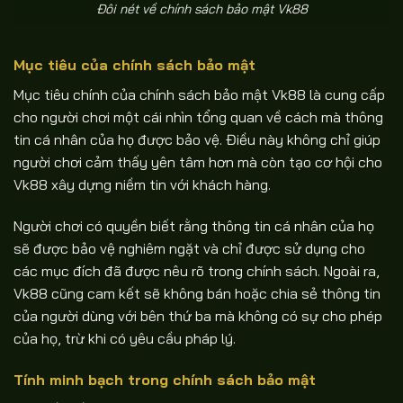
Đôi nét về chính sách bảo mật Vk88
Mục tiêu của chính sách bảo mật
Mục tiêu chính của chính sách bảo mật Vk88 là cung cấp
cho người chơi một cái nhìn tổng quan về cách mà thông
tin cá nhân của họ được bảo vệ. Điều này không chỉ giúp
người chơi cảm thấy yên tâm hơn mà còn tạo cơ hội cho
Vk88 xây dựng niềm tin với khách hàng.
Người chơi có quyền biết rằng thông tin cá nhân của họ
sẽ được bảo vệ nghiêm ngặt và chỉ được sử dụng cho
các mục đích đã được nêu rõ trong chính sách. Ngoài ra,
Vk88 cũng cam kết sẽ không bán hoặc chia sẻ thông tin
của người dùng với bên thứ ba mà không có sự cho phép
của họ, trừ khi có yêu cầu pháp lý.
Tính minh bạch trong chính sách bảo mật