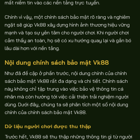
mất niềm tin vào các nền tảng trực tuyến.
Chính vì vậy, một chính sách bảo mật rõ ràng và nghiêm
ngặt sẽ giúp Vk88 xây dựng hình ảnh thương hiệu vững
mạnh và tạo sự yên tâm cho người chơi. Khi người chơi
cảm thấy an toàn, họ sẽ có xu hướng quay lại và gắn bó
lâu dài hơn với nền tảng.
Nội dung chính sách bảo mật Vk88
Như đã đề cập ở phần trước, nội dung chính của chính
sách bảo mật Vk88 rất đa dạng và chi tiết. Chính sách
này không chỉ tập trung vào việc bảo vệ thông tin cá
nhân mà còn hướng tới việc cải thiện trải nghiệm người
dùng. Dưới đây, chúng ta sẽ phân tích một số nội dung
chính của chính sách bảo mật Vk88.
Dữ liệu người chơi được thu thập
Trước hết, Vk88 sẽ thu thập những thông tin gì từ người