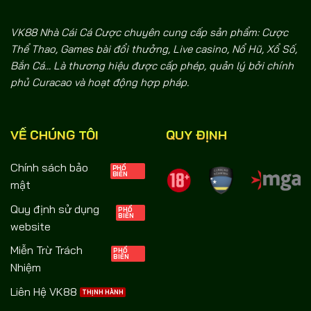
VK88 Nhà Cái Cá Cược chuyên cung cấp sản phẩm: Cược
Thể Thao, Games bài đổi thưởng, Live casino, Nổ Hũ, Xổ Số,
Bắn Cá... Là thương hiệu được cấp phép, quản lý bởi chính
phủ Curacao và hoạt động hợp pháp.
VỀ CHÚNG TÔI
QUY ĐỊNH
Chính sách bảo
mật
Quy định sử dụng
website
Miễn Trừ Trách
Nhiệm
Liên Hệ VK88