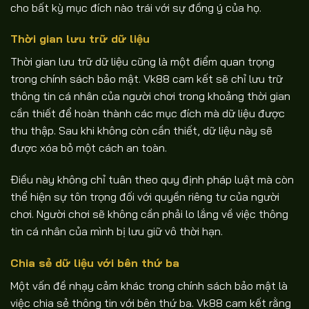
cho bất kỳ mục đích nào trái với sự đồng ý của họ.
Thời gian lưu trữ dữ liệu
Thời gian lưu trữ dữ liệu cũng là một điểm quan trọng
trong chính sách bảo mật. Vk88 cam kết sẽ chỉ lưu trữ
thông tin cá nhân của người chơi trong khoảng thời gian
cần thiết để hoàn thành các mục đích mà dữ liệu được
thu thập. Sau khi không còn cần thiết, dữ liệu này sẽ
được xóa bỏ một cách an toàn.
Điều này không chỉ tuân theo quy định pháp luật mà còn
thể hiện sự tôn trọng đối với quyền riêng tư của người
chơi. Người chơi sẽ không cần phải lo lắng về việc thông
tin cá nhân của mình bị lưu giữ vô thời hạn.
Chia sẻ dữ liệu với bên thứ ba
Một vấn đề nhạy cảm khác trong chính sách bảo mật là
việc chia sẻ thông tin với bên thứ ba. Vk88 cam kết rằng